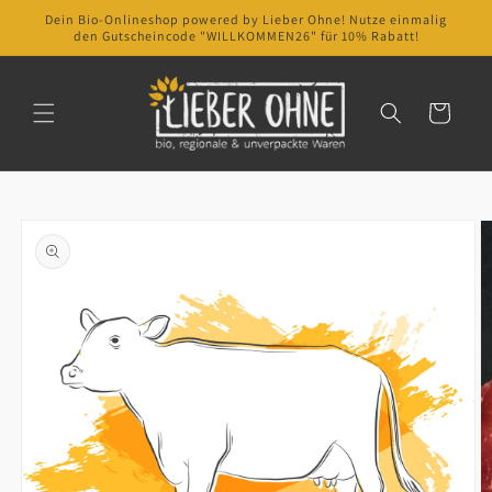
Direkt
Dein Bio-Onlineshop powered by Lieber Ohne! Nutze einmalig
zum
den Gutscheincode "WILLKOMMEN26" für 10% Rabatt!
Inhalt
Warenkorb
oduktinformationen
ringen