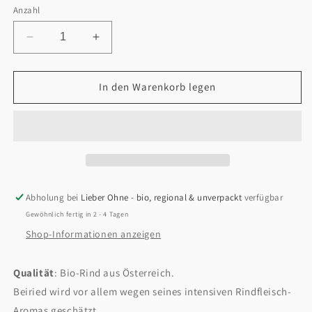
Anzahl
Verringere
Erhöhe
die
die
Menge
Menge
für
für
In den Warenkorb legen
Beiried
Beiried
500g
500g
Abholung bei
Lieber Ohne - bio, regional & unverpackt
verfügbar
Gewöhnlich fertig in 2 - 4 Tagen
Shop-Informationen anzeigen
Qualität
: Bio-Rind aus Österreich.
Beiried wird vor allem wegen seines intensiven Rindfleisch-
Aromas geschätzt.