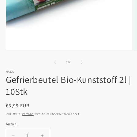
Medien
M
1
2
in
in
von
1
/
2
Modal
M
öffnen
ö
NAKU
Gefrierbeutel Bio-Kunststoff 2l |
10Stk
Normaler
€3,99 EUR
Preis
inkl. MwSt.
Versand
wird beim Checkout berechnet
Anzahl