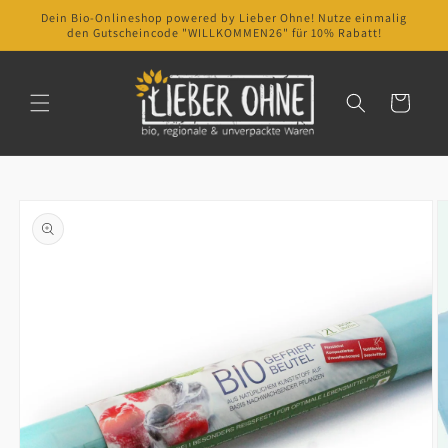
Direkt
Dein Bio-Onlineshop powered by Lieber Ohne! Nutze einmalig
zum
den Gutscheincode "WILLKOMMEN26" für 10% Rabatt!
Inhalt
Warenkorb
oduktinformationen
ringen