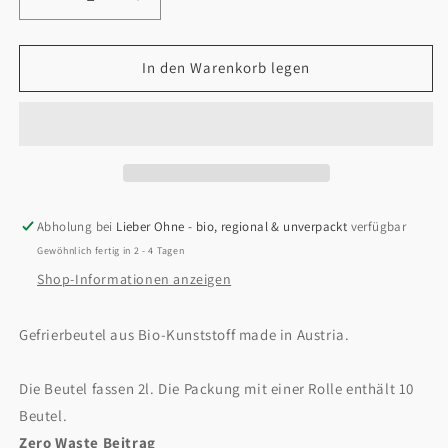
Verringere
Erhöhe
die
die
Menge
Menge
für
für
In den Warenkorb legen
Gefrierbeutel
Gefrierbeutel
Bio-
Bio-
Kunststoff
Kunststoff
2l
2l
|
|
10Stk
10Stk
Abholung bei
Lieber Ohne - bio, regional & unverpackt
verfügbar
Gewöhnlich fertig in 2 - 4 Tagen
Shop-Informationen anzeigen
Gefrierbeutel aus Bio-Kunststoff made in Austria.
Die Beutel fassen 2l. Die Packung mit einer Rolle enthält 10
Beutel.
Zero Waste Beitrag