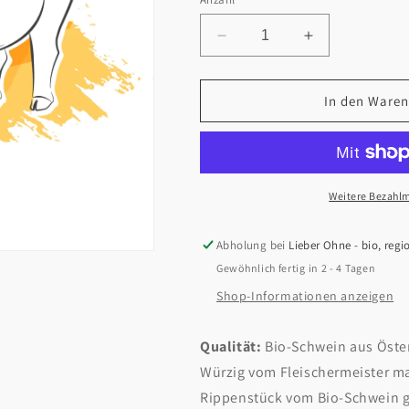
Verringere
Erhöhe
die
die
Menge
Menge
für
für
In den Waren
Kotelett
Kotelett
mariniert
mariniert
2
2
Stk
Stk
ohne
ohne
Weitere Bezahlm
Knochen
Knochen
400g
400g
Abholung bei
Lieber Ohne - bio, reg
Gewöhnlich fertig in 2 - 4 Tagen
Shop-Informationen anzeigen
Qualität:
Bio-Schwein aus Öste
Würzig vom Fleischermeister ma
Rippenstück vom Bio-Schwein ge