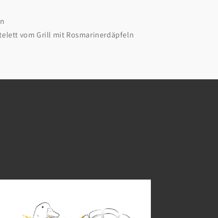
en
elett vom Grill mit Rosmarinerdäpfeln