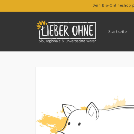
Direkt
Dein Bio-Onlineshop 
zum
Inhalt
Startseite
Zu
Produktinformationen
springen