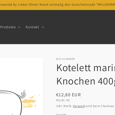
powered by Lieber Ohne! Nutze einmalig den Gutscheincode "WILLKOMM
Produkte
Kontakt
BIO SCHOBER
Kotelett mari
Knochen 400
Normaler
€12,80 EUR
STÜCKPREIS
PRO
€32,00
/
KG
Preis
inkl. MwSt.
Versand
wird beim Checkout
Anzahl