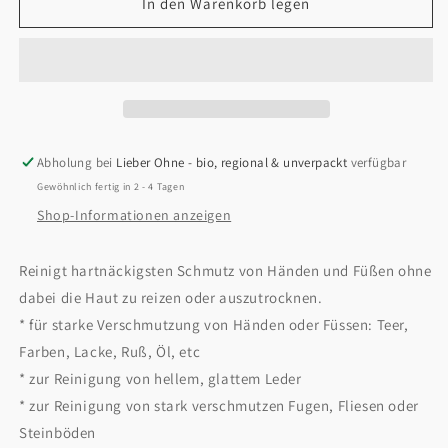
für
für
In den Warenkorb legen
Universalpaste
Universalpaste
450g
450g
Abholung bei
Lieber Ohne - bio, regional & unverpackt
verfügbar
Gewöhnlich fertig in 2 - 4 Tagen
Shop-Informationen anzeigen
Reinigt hartnäckigsten Schmutz von Händen und Füßen ohne
dabei die Haut zu reizen oder auszutrocknen.
* für starke Verschmutzung von Händen oder Füssen: Teer,
Farben, Lacke, Ruß, Öl, etc
* zur Reinigung von hellem, glattem Leder
* zur Reinigung von stark verschmutzen Fugen, Fliesen oder
Steinböden