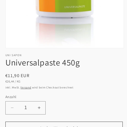
Medien
1
UNI SAPON
in
Universalpaste 450g
Modal
öffnen
Normaler
€11,90 EUR
STÜCKPREIS
PRO
Preis
€26,44
/
KG
inkl. MwSt.
Versand
wird beim Checkout berechnet
Anzahl
Verringere
Erhöhe
die
die
Menge
Menge