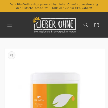
Direkt
Dein Bio-Onlineshop powered by Lieber Ohne! Nutze einmalig
zum
den Gutscheincode "WILLKOMMEN26" für 10% Rabatt!
Inhalt
Warenkorb
oduktinformationen
ringen